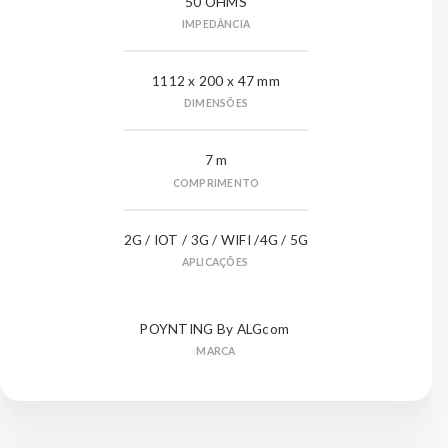
50 OHMS
IMPEDÂNCIA
1112 x 200 x 47 mm
DIMENSÕES
7 m
COMPRIMENTO
2G / IOT / 3G / WIFI /4G / 5G
APLICAÇÕES
POYNTING By ALGcom
MARCA