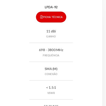
LPDA-92
FICHA TÉCNICA
11 dBi
GANHO
698 - 3800 MHz
FREQUÊNCIA
SMA (M)
CONEXÃO
< 1.5:1
VSWR