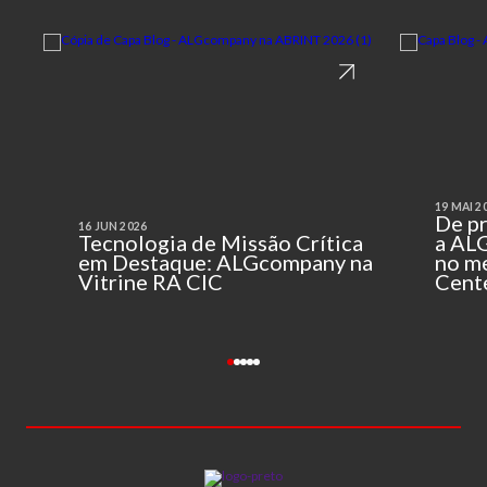
19 MAI 2
De p
16 JUN 2026
Tecnologia de Missão Crítica
a AL
em Destaque: ALGcompany na
no m
Vitrine RA CIC
Cent