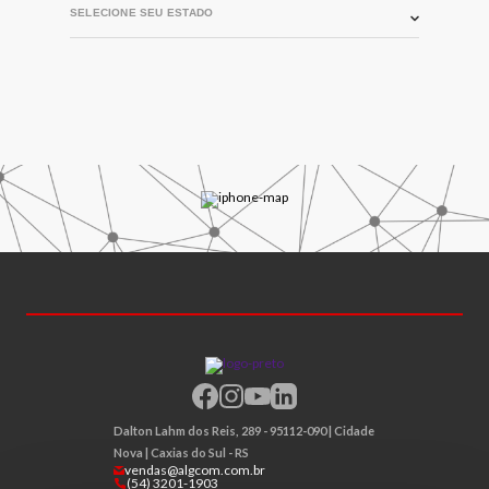
Dalton Lahm dos Reis, 289 - 95112-090 | Cidade
Nova | Caxias do Sul - RS
vendas@algcom.com.br
(54) 3201-1903