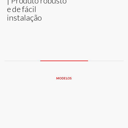
| Produto robusto
e de fácil
instalação
MODELOS