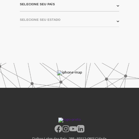
Dalton Lahm dos Reis, 289 - 95112-090 | Cidade