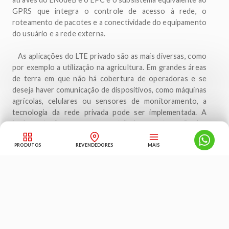
GPRS que integra o controle de acesso à rede, o
roteamento de pacotes e a conectividade do equipamento
do usuário e a rede externa.
As aplicações do LTE privado são as mais diversas, como
por exemplo a utilização na agricultura. Em grandes áreas
de terra em que não há cobertura de operadoras e se
deseja haver comunicação de dispositivos, como máquinas
agrícolas, celulares ou sensores de monitoramento, a
tecnologia da rede privada pode ser implementada. A
implementação nesse caso contribui para automação dos
processos de plantio, pulverização e colheita, aumentando
a produtividade das lavouras. Outro ponto a ser
PRODUTOS
REVENDEDORES
MAIS
destacado é que nas áreas rurais onde é inexistente ou
MANUAIS
quase não há digitalização, essa tecnologia pode também
fornecer acesso à rede mundial de computadores.
DISTRIBUIDORES
Além do agronegócio, boas aplicações podem ser feitas
em indústrias, espaços de mineração e portos. Isso
porque a rede é planejada para o ambiente específico, e