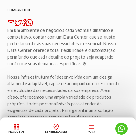
COMPARTILHE
Em um ambiente de negócios cada vez mais dinâmico e
competitivo, contar com um Data Center que se ajuste
perfeitamente às suas necessidades é essencial. Nosso
Data Center oferece total flexibilidade e customização,
permitindo que cada detalhe do projeto seja adaptado
conforme suas demandas específicas. ⚙️
Nossa infraestrutura foi desenvolvida com um design
altamente adaptável, capaz de acompanhar o crescimento
e a evolução das necessidades da sua empresa. Além
disso, oferecemos uma ampla variedade de produtos
próprios, todos personalizáveis para atender às
exigências de cada projeto. Para garantir uma solução
completa, contamos com soluções de parceiros
estratégicos, assegurando que todas as aplicações sejam
suportadas de forma eficiente e eficaz. 🤝
PRODUTOS
REVENDEDORES
MAIS